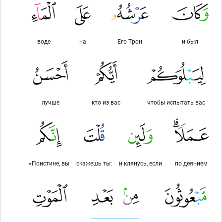
воде
на
Его Трон
и был
лучше
кто из вас
чтобы испытать вас
«Поистине, вы
скажешь ты:
и клянусь, если
по деянием