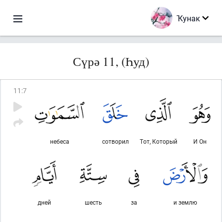
Ҡунак
Сүрә 11, (Һуд)
11
:
7
небеса
сотворил
Тот, Который
И Он
дней
шесть
за
и землю