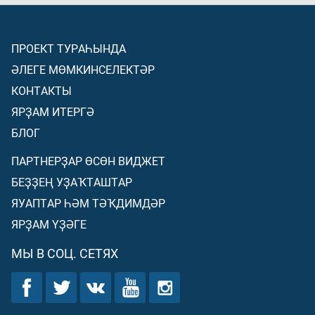
ПРОЕКТ ТУРАҺЫНДА
ӘЛЕГЕ МӨМКИНСЕЛЕКТӘР
КОНТАКТЫ
ЯРҘАМ ИТЕРГӘ
БЛОГ
ПАРТНЕРҘАР ӨСӨН ВИДЖЕТ
БЕҘҘЕҢ УҘАҠТАШТАР
ЯУАПТАР ҺӘМ ТӘҠДИМДӘР
ЯРҘАМ ҮҘӘГЕ
МЫ В СОЦ. СЕТЯХ