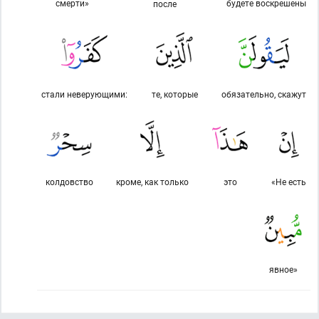
смерти»
будете воскрешены
после
стали неверующими:
те, которые
обязательно, скажут
колдовство
кроме, как только
это
«Не есть
явное»