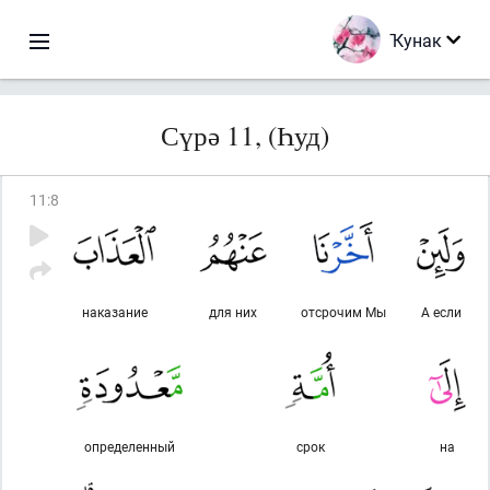
Ҡунак
Сүрә 11, (Һуд)
11
:
8
наказание
для них
отсрочим Мы
А если
определенный
срок
на