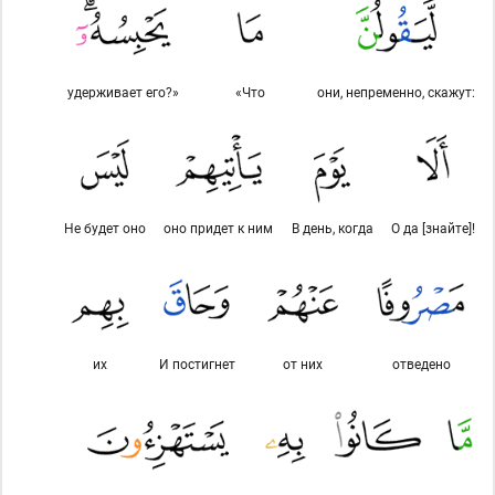
удерживает его?»
«Что
они, непременно, скажут:
Не будет оно
оно придет к ним
В день, когда
О да [знайте]!
их
И постигнет
от них
отведено