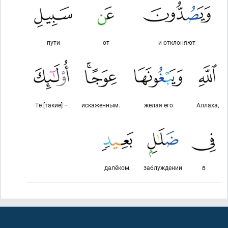
пути
от
и отклоняют
Те [такие] –
искаженным.
желая его
Аллаха,
далёком.
заблуждении
в