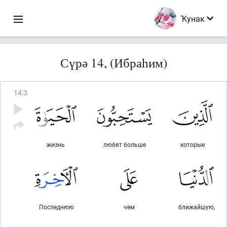
Ҡунак
Сүрә 14, (Ибраһим)
14
:
3
жизнь
любят больше
которые
Последнюю
чем
ближайшую,