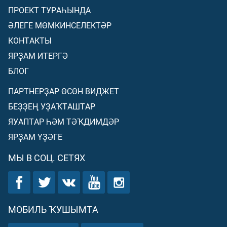
ПРОЕКТ ТУРАҺЫНДА
ӘЛЕГЕ МӨМКИНСЕЛЕКТӘР
КОНТАКТЫ
ЯРҘАМ ИТЕРГӘ
БЛОГ
ПАРТНЕРҘАР ӨСӨН ВИДЖЕТ
БЕҘҘЕҢ УҘАҠТАШТАР
ЯУАПТАР ҺӘМ ТӘҠДИМДӘР
ЯРҘАМ ҮҘӘГЕ
МЫ В СОЦ. СЕТЯХ
МОБИЛЬ ҠУШЫМТА