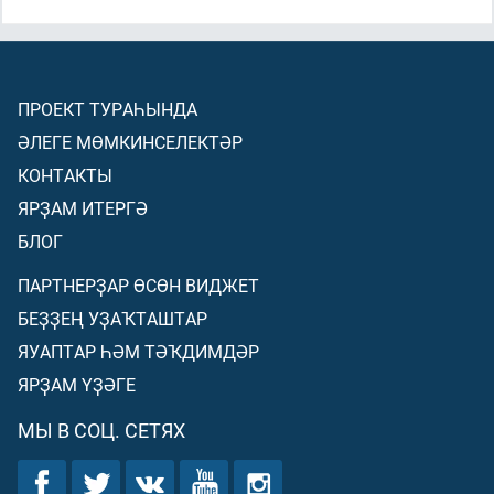
ПРОЕКТ ТУРАҺЫНДА
ӘЛЕГЕ МӨМКИНСЕЛЕКТӘР
КОНТАКТЫ
ЯРҘАМ ИТЕРГӘ
БЛОГ
ПАРТНЕРҘАР ӨСӨН ВИДЖЕТ
БЕҘҘЕҢ УҘАҠТАШТАР
ЯУАПТАР ҺӘМ ТӘҠДИМДӘР
ЯРҘАМ ҮҘӘГЕ
МЫ В СОЦ. СЕТЯХ