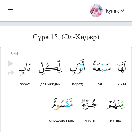
Ҡунак
Сүрә 15, (Әл-Хиджр)
15
:
44
ворот
для каждых
ворот;
семь
У неё
определенная.
часть
из них