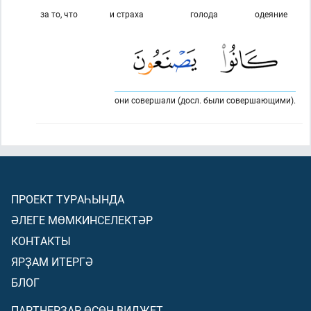
за то, что
и страха
голода
одеяние
они совершали (досл. были совершающими).
ПРОЕКТ ТУРАҺЫНДА
ӘЛЕГЕ МӨМКИНСЕЛЕКТӘР
КОНТАКТЫ
ЯРҘАМ ИТЕРГӘ
БЛОГ
ПАРТНЕРҘАР ӨСӨН ВИДЖЕТ