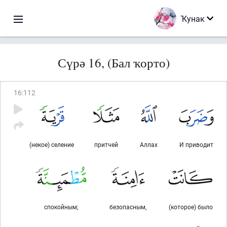
Ҡунак
Сүрә 16, (Бал ҡорто)
16
:
112
(некое) селение
притчей
Аллах
И приводит
спокойным;
безопасным,
(которое) было