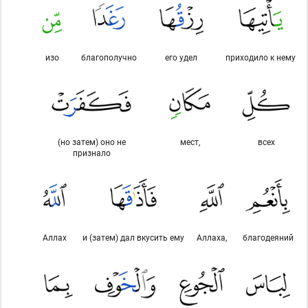
изо
благополучно
его удел
приходило к нему
(но затем) оно не
мест,
всех
признало
Аллах
и (затем) дал вкусить ему
Аллаха,
благодеяний