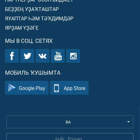
БЕҘҘЕҢ УҘАҠТАШТАР
ЯУАПТАР ҺӘМ ТӘҠДИМДӘР
ЯРҘАМ ҮҘӘГЕ
МЫ В СОЦ. СЕТЯХ
МОБИЛЬ ҠУШЫМТА
Google Play
App Store
BA
Радио