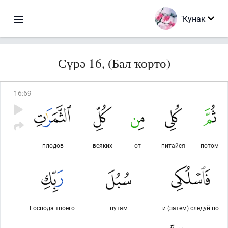
Ҡунак
Сүрә 16, (Бал ҡорто)
16
:
69
плодов
всяких
от
питайся
потом
Господа твоего
путям
и (затем) следуй по