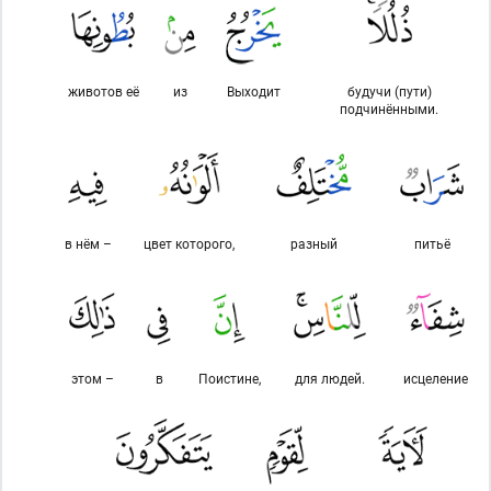
животов её
из
Выходит
будучи (пути)
подчинёнными.
в нём –
цвет которого,
разный
питьё
этом –
в
Поистине,
для людей.
исцеление