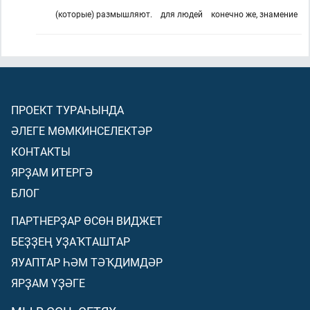
(которые) размышляют.
для людей
конечно же, знамение
ПРОЕКТ ТУРАҺЫНДА
ӘЛЕГЕ МӨМКИНСЕЛЕКТӘР
КОНТАКТЫ
ЯРҘАМ ИТЕРГӘ
БЛОГ
ПАРТНЕРҘАР ӨСӨН ВИДЖЕТ
БЕҘҘЕҢ УҘАҠТАШТАР
ЯУАПТАР ҺӘМ ТӘҠДИМДӘР
ЯРҘАМ ҮҘӘГЕ