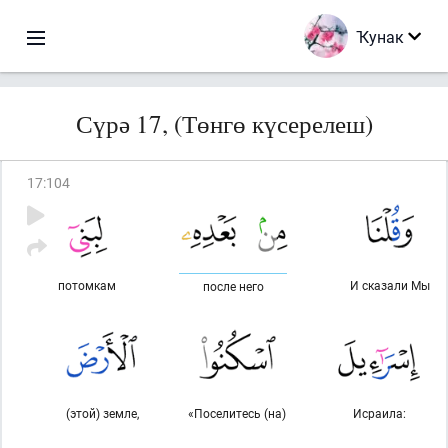
Ҡунак
Сүрә 17, (Төнгө күсерелеш)
17
:
104
потомкам
И сказали Мы
после него
(этой) земле,
«Поселитесь (на)
Исраила: