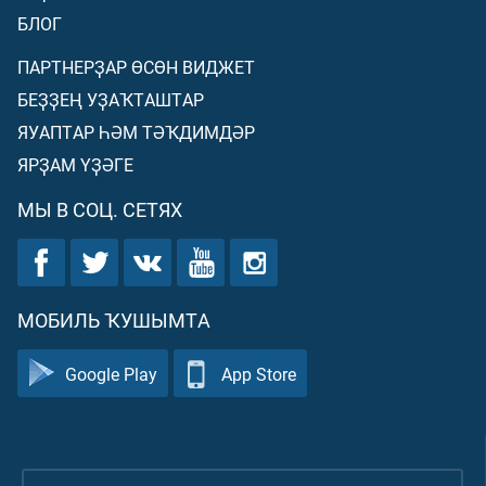
БЛОГ
ПАРТНЕРҘАР ӨСӨН ВИДЖЕТ
БЕҘҘЕҢ УҘАҠТАШТАР
ЯУАПТАР ҺӘМ ТӘҠДИМДӘР
ЯРҘАМ ҮҘӘГЕ
МЫ В СОЦ. СЕТЯХ
МОБИЛЬ ҠУШЫМТА
Google Play
App Store