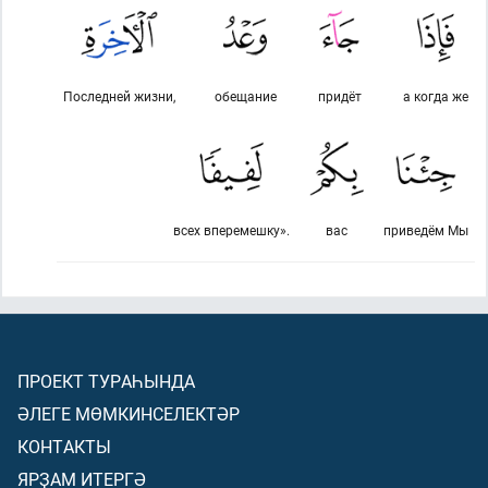
Последней жизни,
обещание
придёт
а когда же
всех вперемешку».
вас
приведём Мы
ПРОЕКТ ТУРАҺЫНДА
ӘЛЕГЕ МӨМКИНСЕЛЕКТӘР
КОНТАКТЫ
ЯРҘАМ ИТЕРГӘ