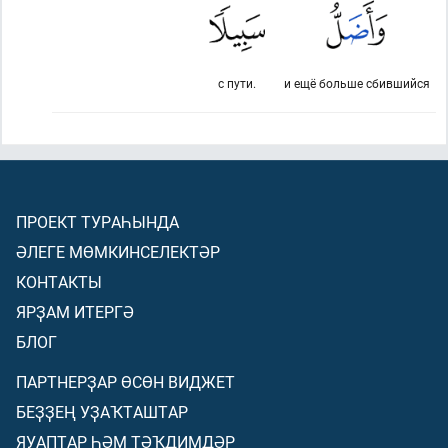
с пути.
и ещё больше сбившийся
ПРОЕКТ ТУРАҺЫНДА
ӘЛЕГЕ МӨМКИНСЕЛЕКТӘР
КОНТАКТЫ
ЯРҘАМ ИТЕРГӘ
БЛОГ
ПАРТНЕРҘАР ӨСӨН ВИДЖЕТ
БЕҘҘЕҢ УҘАҠТАШТАР
ЯУАПТАР ҺӘМ ТӘҠДИМДӘР