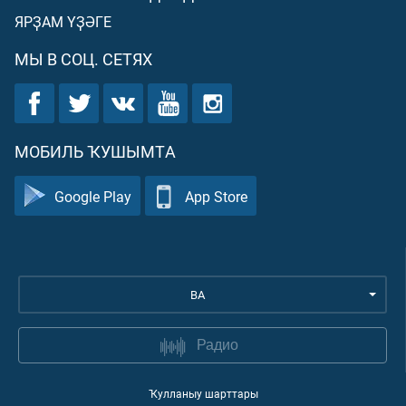
ЯРҘАМ ҮҘӘГЕ
МЫ В СОЦ. СЕТЯХ
МОБИЛЬ ҠУШЫМТА
Google Play
App Store
BA
Радио
Ҡулланыу шарттары