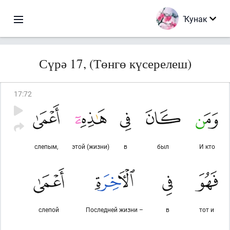
Ҡунак
Сүрә 17, (Төнгө күсерелеш)
17
:
72
слепым,
этой (жизни)
в
был
И кто
слепой
Последней жизни –
в
тот и