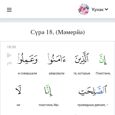
Ҡунак
Сүрә 18, (Мәмерйә)
18
:
30
и совершали
уверовали
те, которые
Поистине,
не
поистине, Мы
праведные деяния, –