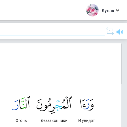
Ҡунак
Огонь
беззаконники
И увидят