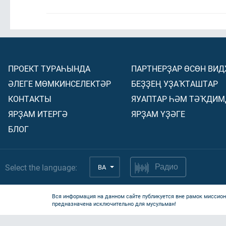
ПРОЕКТ ТУРАҺЫНДА
ПАРТНЕРҘАР ӨСӨН ВИ
ӘЛЕГЕ МӨМКИНСЕЛЕКТӘР
БЕҘҘЕҢ УҘАҠТАШТАР
КОНТАКТЫ
ЯУАПТАР ҺӘМ ТӘҠДИМ
ЯРҘАМ ИТЕРГӘ
ЯРҘАМ ҮҘӘГЕ
БЛОГ
Select the language:
BA
Радио
Вся информация на данном сайте публикуется вне рамок миссион
предназначена исключительно для мусульман!