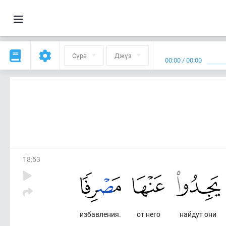
Сүрә
Джүз
00:00
/
00:00
18
:
53
избавления.
от него
найдут они