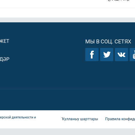
ДЖЕТ
МЫ В СОЦ. СЕТЯХ
ДӘР
ерской деятельности и
Ҡулланыу шарттары
Правила конфид