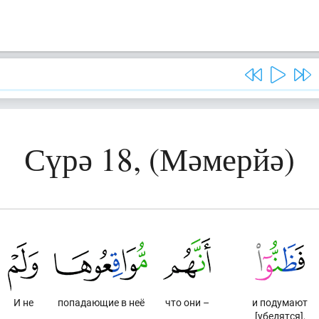
Сүрә 18, (Мәмерйә)
И не
попадающие в неё
что они –
и подумают
[убедятся],