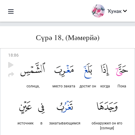
Ҡунак
Сүрә 18, (Мәмерйә)
18
:
86
солнца,
место заката
достиг он
когда
Пока
источник
в
закатывающимся
обнаружил он его
[солнце]