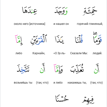
около него [источника]
и нашел он
горячий глиняный,
либо
Карнайн,
«О Зу-ль-
Сказали Мы:
людей.
возьмёшь ты
(так, что)
и либо
накажешь ты,
(так, что)