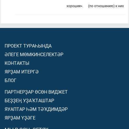
хорошее».
(по отношению) к них
ПРОЕКТ ТУРАҺЫНДА
ӘЛЕГЕ МӨМКИНСЕЛЕКТӘР
КОНТАКТЫ
ЯРҘАМ ИТЕРГӘ
БЛОГ
ПАРТНЕРҘАР ӨСӨН ВИДЖЕТ
БЕҘҘЕҢ УҘАҠТАШТАР
ЯУАПТАР ҺӘМ ТӘҠДИМДӘР
ЯРҘАМ ҮҘӘГЕ