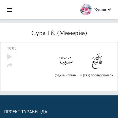
Ҡунак
Сүрә 18, (Мәмерйә)
18
:
85
(одним) путём.
и (так) последовал он
ПРОЕКТ ТУРАҺЫНДА