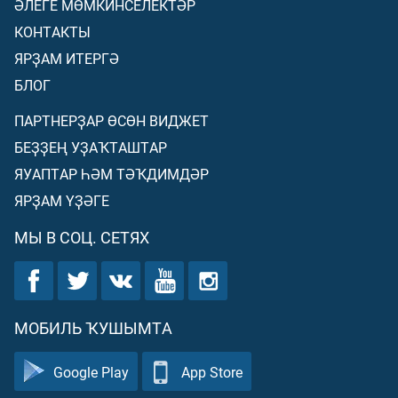
ӘЛЕГЕ МӨМКИНСЕЛЕКТӘР
КОНТАКТЫ
ЯРҘАМ ИТЕРГӘ
БЛОГ
ПАРТНЕРҘАР ӨСӨН ВИДЖЕТ
БЕҘҘЕҢ УҘАҠТАШТАР
ЯУАПТАР ҺӘМ ТӘҠДИМДӘР
ЯРҘАМ ҮҘӘГЕ
МЫ В СОЦ. СЕТЯХ
МОБИЛЬ ҠУШЫМТА
Google Play
App Store