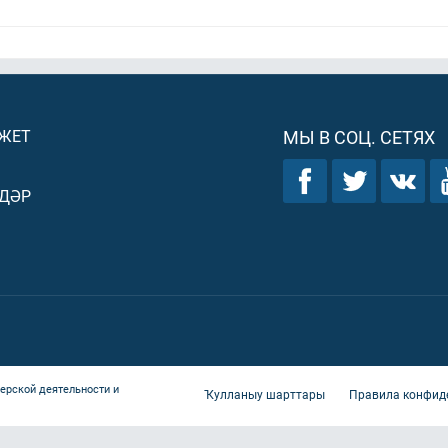
ДЖЕТ
МЫ В СОЦ. СЕТЯХ
ДӘР
ерской деятельности и
Ҡулланыу шарттары
Правила конфид