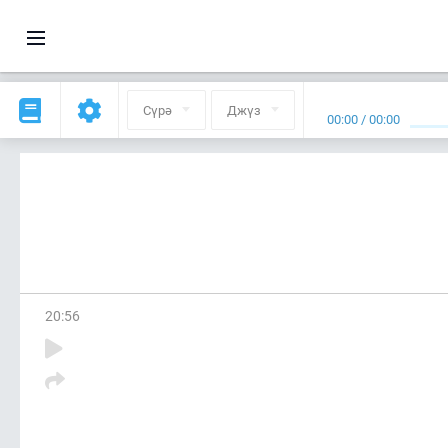
Сүрә
Джүз
00:00
/
00:00
20
:
56