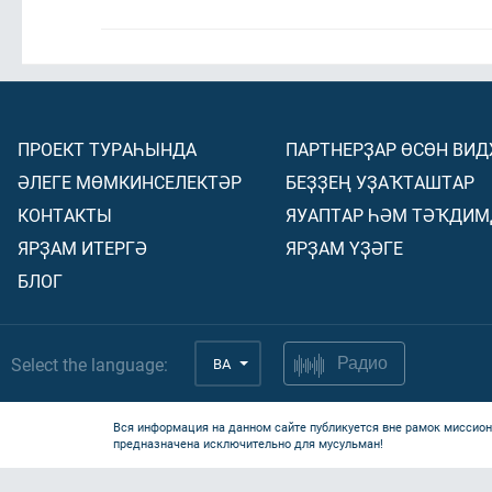
ПРОЕКТ ТУРАҺЫНДА
ПАРТНЕРҘАР ӨСӨН ВИ
ӘЛЕГЕ МӨМКИНСЕЛЕКТӘР
БЕҘҘЕҢ УҘАҠТАШТАР
КОНТАКТЫ
ЯУАПТАР ҺӘМ ТӘҠДИМ
ЯРҘАМ ИТЕРГӘ
ЯРҘАМ ҮҘӘГЕ
БЛОГ
Select the language:
BA
Радио
Вся информация на данном сайте публикуется вне рамок миссион
предназначена исключительно для мусульман!