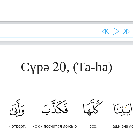
Сүрә 20, (Та-һа)
и отверг.
но он посчитал ложью
все,
Наши знам