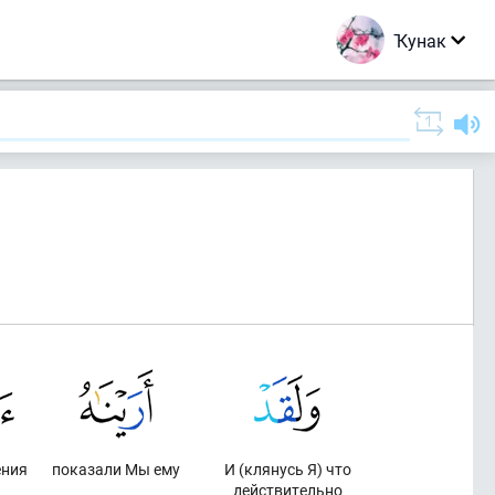
Ҡунак
ения
показали Мы ему
И (клянусь Я) что
действительно