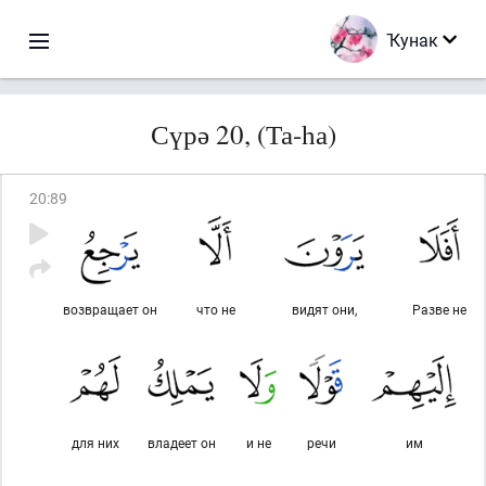
Ҡунак
Сүрә 20, (Та-һа)
20
:
89
возвращает он
что не
видят они,
Разве не
для них
владеет он
и не
речи
им