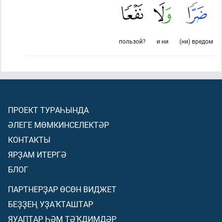
пользой?
и ни
(ни) вредом
ПРОЕКТ ТУРАҺЫНДА
ӘЛЕГЕ МӨМКИНСЕЛЕКТӘР
КОНТАКТЫ
ЯРҘАМ ИТЕРГӘ
БЛОГ
ПАРТНЕРҘАР ӨСӨН ВИДЖЕТ
БЕҘҘЕҢ УҘАҠТАШТАР
ЯУАПТАР ҺӘМ ТӘҠДИМДӘР