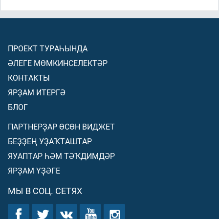
ПРОЕКТ ТУРАҺЫНДА
ӘЛЕГЕ МӨМКИНСЕЛЕКТӘР
КОНТАКТЫ
ЯРҘАМ ИТЕРГӘ
БЛОГ
ПАРТНЕРҘАР ӨСӨН ВИДЖЕТ
БЕҘҘЕҢ УҘАҠТАШТАР
ЯУАПТАР ҺӘМ ТӘҠДИМДӘР
ЯРҘАМ ҮҘӘГЕ
МЫ В СОЦ. СЕТЯХ