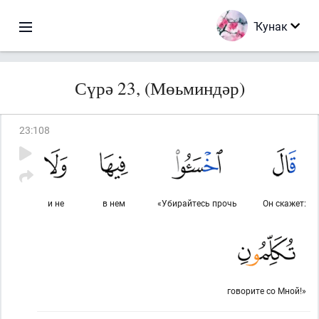
Ҡунак
Сүрә 23, (Мөьминдәр)
23
:
108
и не
в нем
«Убирайтесь прочь
Он скажет:
говорите со Мной!»