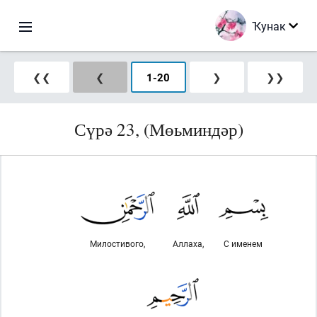
Ҡунак
❮❮
❮
1
-
20
❯
❯❯
Сүрә 23, (Мөьминдәр)
Милостивого,
Аллаха,
С именем