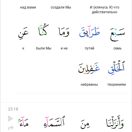
над вами
создали Мы
И (клянусь Я) что
действительно
к
были Мы
и не
путей
семь
небрежны
творениям
23
:
18