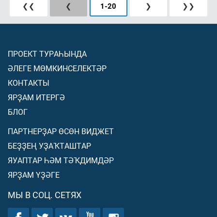
❮❮
❮
1
-
20
❯
❯❯
ПРОЕКТ ТУРАҺЫНДА
ӘЛЕГЕ МӨМКИНСЕЛЕКТӘР
КОНТАКТЫ
ЯРҘАМ ИТЕРГӘ
БЛОГ
ПАРТНЕРҘАР ӨСӨН ВИДЖЕТ
БЕҘҘЕҢ УҘАҠТАШТАР
ЯУАПТАР ҺӘМ ТӘҠДИМДӘР
ЯРҘАМ ҮҘӘГЕ
МЫ В СОЦ. СЕТЯХ