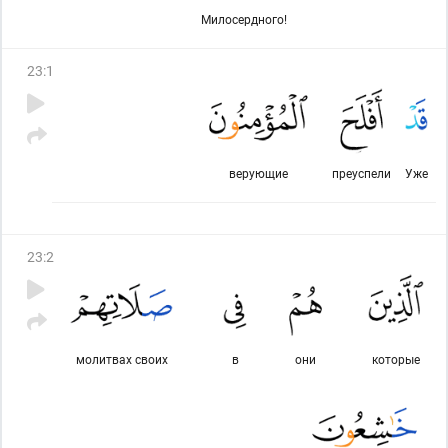
Милосердного!
23
:
1
верующие
преуспели
Уже
23
:
2
молитвах своих
в
они
которые