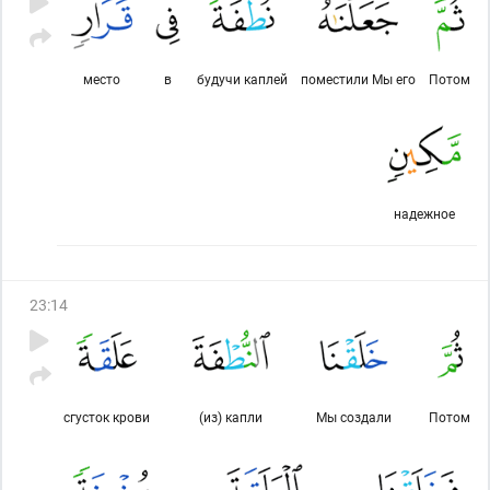
место
в
будучи каплей
поместили Мы его
Потом
надежное
23
:
14
сгусток крови
(из) капли
Мы создали
Потом