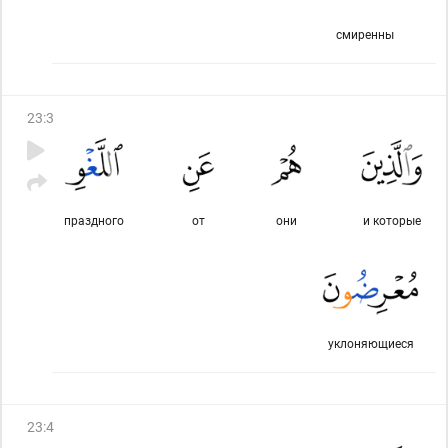
смиренны
23
:
3
праздного
от
они
и которые
уклоняющиеся
23
:
4