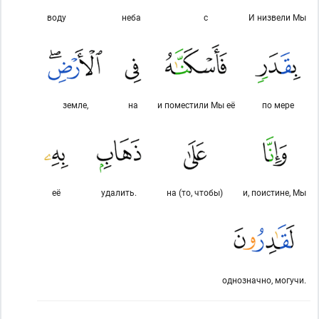
воду
неба
с
И низвели Мы
земле,
на
и поместили Мы её
по мере
её
удалить.
на (то, чтобы)
и, поистине, Мы
однозначно, могучи.