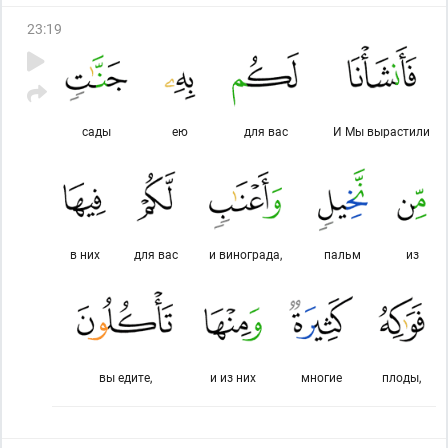
23
:
19
сады
ею
для вас
И Мы вырастили
в них
для вас
и винограда,
пальм
из
вы едите,
и из них
многие
плоды,