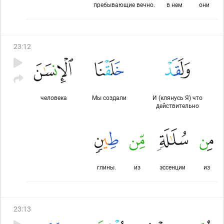
пребывающие вечно.
в нем
они
23
:
12
человека
Мы создали
И (клянусь Я) что
действительно
глины.
из
эссенции
из
23
:
13