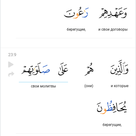
берегущие,
и свои договоры
23
:
9
(они)
и которые
свои молитвы
берегущие,