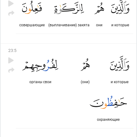
совершающие
(выплачивание) закята
они
и которые
23
:
5
органы свои
(они)
и которые
охраняющие