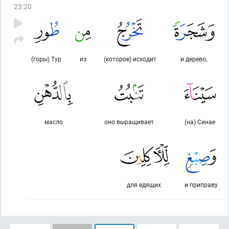
23
:
20
(горы) Тур
из
(которое) исходит
и дерево,
масло
оно выращивает
(на) Синае
для едящих.
и приправу