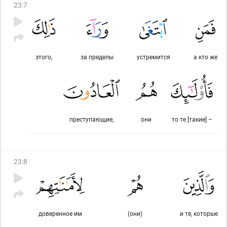
23
:
7
этого,
за пределы
устремится
а кто же
преступающие,
они
то те [такие] –
23
:
8
доверенное им
(они)
и те, которые