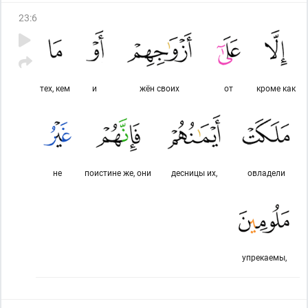
23
:
6
тех, кем
и
жён своих
от
кроме как
не
поистине же, они
десницы их,
овладели
упрекаемы,