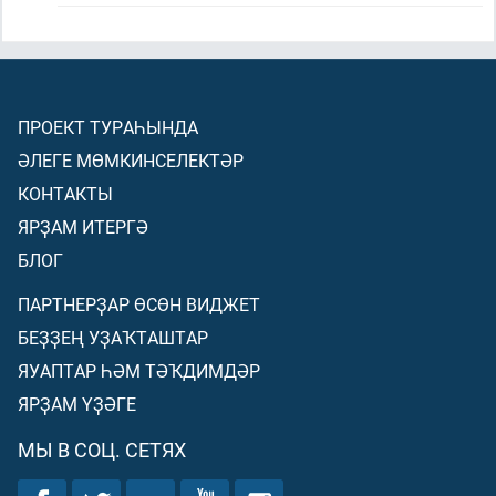
ПРОЕКТ ТУРАҺЫНДА
ӘЛЕГЕ МӨМКИНСЕЛЕКТӘР
КОНТАКТЫ
ЯРҘАМ ИТЕРГӘ
БЛОГ
ПАРТНЕРҘАР ӨСӨН ВИДЖЕТ
БЕҘҘЕҢ УҘАҠТАШТАР
ЯУАПТАР ҺӘМ ТӘҠДИМДӘР
ЯРҘАМ ҮҘӘГЕ
МЫ В СОЦ. СЕТЯХ