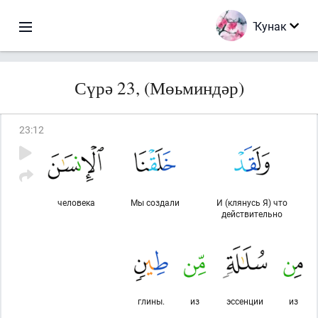
Ҡунак
Сүрә 23, (Мөьминдәр)
23
:
12
человека
Мы создали
И (клянусь Я) что
действительно
глины.
из
эссенции
из