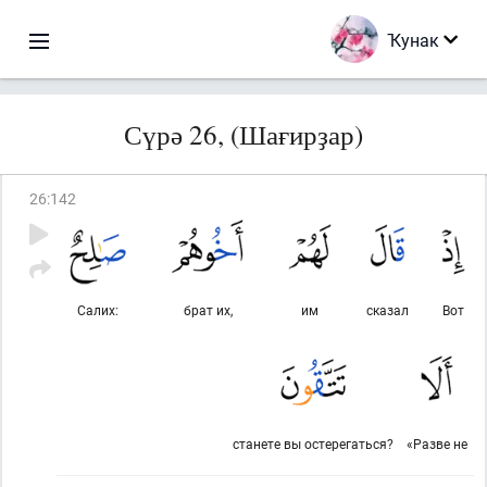
Ҡунак
Сүрә 26, (Шағирҙар)
26
:
142
Салих:
брат их,
им
сказал
Вот
станете вы остерегаться?
«Разве не