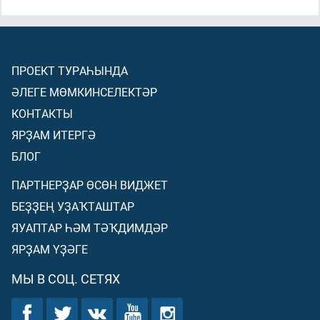
ПРОЕКТ ТУРАҺЫНДА
ӘЛЕГЕ МӨМКИНСЕЛЕКТӘР
КОНТАКТЫ
ЯРҘАМ ИТЕРГӘ
БЛОГ
ПАРТНЕРҘАР ӨСӨН ВИДЖЕТ
БЕҘҘЕҢ УҘАҠТАШТАР
ЯУАПТАР ҺӘМ ТӘҠДИМДӘР
ЯРҘАМ ҮҘӘГЕ
МЫ В СОЦ. СЕТЯХ