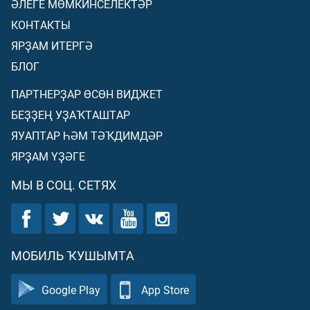
ӘЛЕГЕ МӨМКИНСЕЛЕКТӘР
КОНТАКТЫ
ЯРҘАМ ИТЕРГӘ
БЛОГ
ПАРТНЕРҘАР ӨСӨН ВИДЖЕТ
БЕҘҘЕҢ УҘАҠТАШТАР
ЯУАПТАР ҺӘМ ТӘҠДИМДӘР
ЯРҘАМ ҮҘӘГЕ
МЫ В СОЦ. СЕТЯХ
МОБИЛЬ ҠУШЫМТА
Google Play
App Store