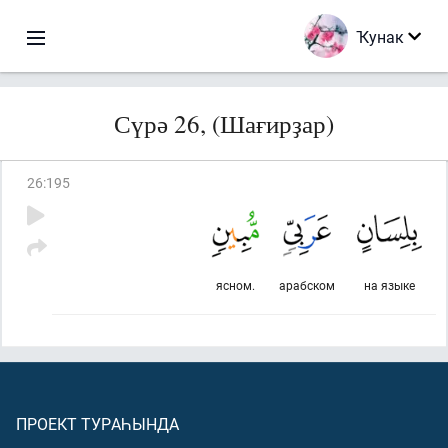
Ҡунак
Сүрә 26, (Шағирҙар)
26
:
195
ясном.
арабском
на языке
ПРОЕКТ ТУРАҺЫНДА