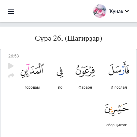
Ҡунак
Сүрә 26, (Шағирҙар)
26
:
53
городам
по
Фараон
И послал
сборщиков: