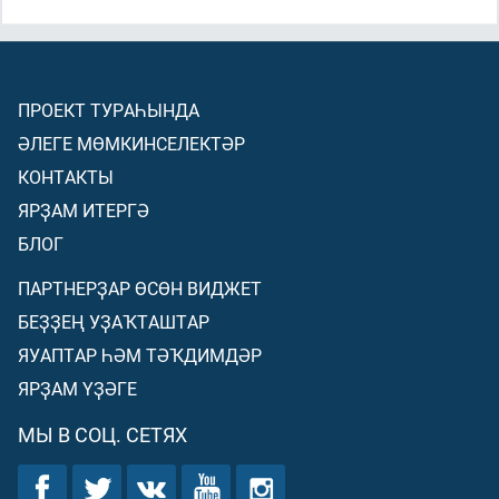
ПРОЕКТ ТУРАҺЫНДА
ӘЛЕГЕ МӨМКИНСЕЛЕКТӘР
КОНТАКТЫ
ЯРҘАМ ИТЕРГӘ
БЛОГ
ПАРТНЕРҘАР ӨСӨН ВИДЖЕТ
БЕҘҘЕҢ УҘАҠТАШТАР
ЯУАПТАР ҺӘМ ТӘҠДИМДӘР
ЯРҘАМ ҮҘӘГЕ
МЫ В СОЦ. СЕТЯХ