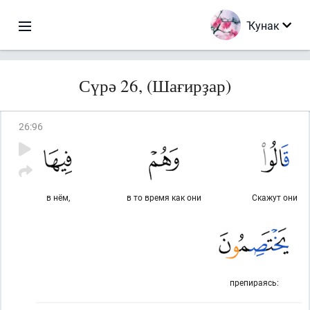
Ҡунак
Сүрә 26, (Шағирҙар)
26
:
96
в нём,
в то время как они
Скажут они
препираясь: