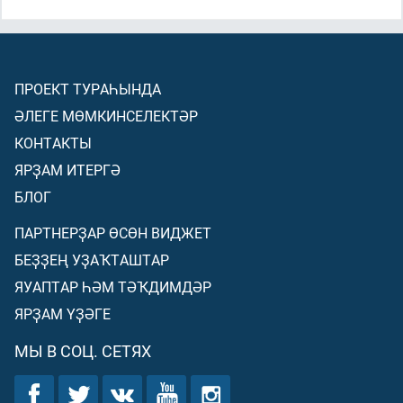
ПРОЕКТ ТУРАҺЫНДА
ӘЛЕГЕ МӨМКИНСЕЛЕКТӘР
КОНТАКТЫ
ЯРҘАМ ИТЕРГӘ
БЛОГ
ПАРТНЕРҘАР ӨСӨН ВИДЖЕТ
БЕҘҘЕҢ УҘАҠТАШТАР
ЯУАПТАР ҺӘМ ТӘҠДИМДӘР
ЯРҘАМ ҮҘӘГЕ
МЫ В СОЦ. СЕТЯХ