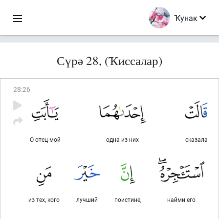
Ҡунак
Сүрә 28, (Ҡиссалар)
28
:
26
О отец мой
одна из них
сказала
из тех, кого
лучший
поистине,
найми его