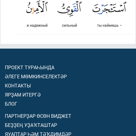
и надежный
сильный
ты наймешь –
ПРОЕКТ ТУРАҺЫНДА
ӘЛЕГЕ МӨМКИНСЕЛЕКТӘР
КОНТАКТЫ
ЯРҘАМ ИТЕРГӘ
БЛОГ
ПАРТНЕРҘАР ӨСӨН ВИДЖЕТ
БЕҘҘЕҢ УҘАҠТАШТАР
ЯУАПТАР ҺӘМ ТӘҠДИМДӘР