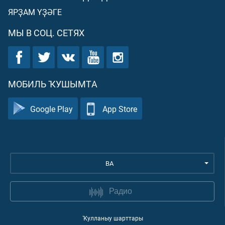
ЯРҘАМ ҮҘӘГЕ
МЫ В СОЦ. СЕТЯХ
МОБИЛЬ ҠУШЫМТА
Google Play
App Store
BA
Радио
Ҡулланыу шарттары