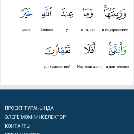
лучше
Аллаха
у
А то, что
и ее украшение
уразумеете вы?
Неужели же не
и длительнее
ПРОЕКТ ТУРАҺЫНДА
ӘЛЕГЕ МӨМКИНСЕЛЕКТӘР
КОНТАКТЫ