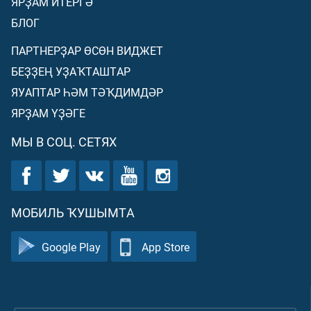
ЯРҘАМ ИТЕРГӘ
БЛОГ
ПАРТНЕРҘАР ӨСӨН ВИДЖЕТ
БЕҘҘЕҢ УҘАҠТАШТАР
ЯУАПТАР ҺӘМ ТӘҠДИМДӘР
ЯРҘАМ ҮҘӘГЕ
МЫ В СОЦ. СЕТЯХ
МОБИЛЬ ҠУШЫМТА
Google Play
App Store