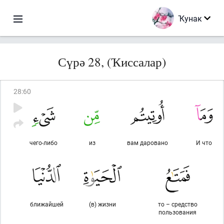
Ҡунак
Сүрә 28, (Ҡиссалар)
28
:
60
чего-либо
из
вам даровано
И что
ближайшей
(в) жизни
то – средство
пользования