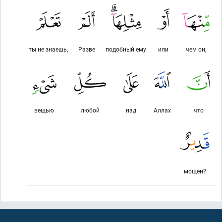
ты не знаешь,
Разве
подобный ему.
или
чем он,
вещью
любой
над
Аллах
что
мощен?