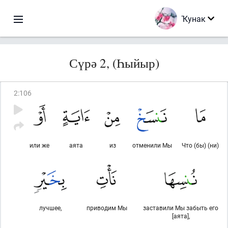
Ҡунак
Сүрә 2, (Һыйыр)
2
:
106
или же
аята
из
отменили Мы
Что (бы) (ни)
лучшее,
приводим Мы
заставили Мы забыть его
[аята],