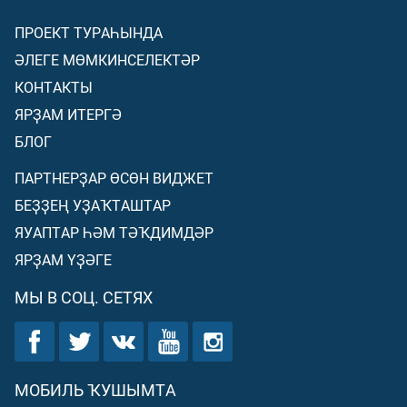
ПРОЕКТ ТУРАҺЫНДА
ӘЛЕГЕ МӨМКИНСЕЛЕКТӘР
КОНТАКТЫ
ЯРҘАМ ИТЕРГӘ
БЛОГ
ПАРТНЕРҘАР ӨСӨН ВИДЖЕТ
БЕҘҘЕҢ УҘАҠТАШТАР
ЯУАПТАР ҺӘМ ТӘҠДИМДӘР
ЯРҘАМ ҮҘӘГЕ
МЫ В СОЦ. СЕТЯХ
МОБИЛЬ ҠУШЫМТА