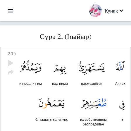
Ҡунак
Сүрә 2, (Һыйыр)
2
:
15
и продлит им
над ними
насмехнётся
Аллах
блуждать вслепую.
их собственном
в
беспределье