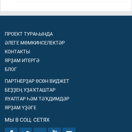
ПРОЕКТ ТУРАҺЫНДА
ӘЛЕГЕ МӨМКИНСЕЛЕКТӘР
КОНТАКТЫ
ЯРҘАМ ИТЕРГӘ
БЛОГ
ПАРТНЕРҘАР ӨСӨН ВИДЖЕТ
БЕҘҘЕҢ УҘАҠТАШТАР
ЯУАПТАР ҺӘМ ТӘҠДИМДӘР
ЯРҘАМ ҮҘӘГЕ
МЫ В СОЦ. СЕТЯХ