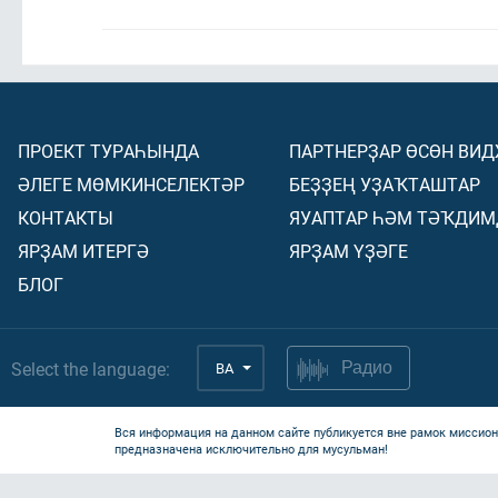
ПРОЕКТ ТУРАҺЫНДА
ПАРТНЕРҘАР ӨСӨН ВИ
ӘЛЕГЕ МӨМКИНСЕЛЕКТӘР
БЕҘҘЕҢ УҘАҠТАШТАР
КОНТАКТЫ
ЯУАПТАР ҺӘМ ТӘҠДИМ
ЯРҘАМ ИТЕРГӘ
ЯРҘАМ ҮҘӘГЕ
БЛОГ
Select the language:
BA
Радио
Вся информация на данном сайте публикуется вне рамок миссион
предназначена исключительно для мусульман!