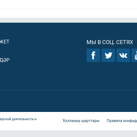
ДЖЕТ
МЫ В СОЦ. СЕТЯХ
ДӘР
ерской деятельности и
Ҡулланыу шарттары
Правила конфид