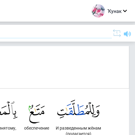
Ҡунак
инятому,
обеспечение
И разведенным жёнам
(полагается)