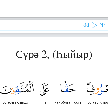
Сүрә 2, (Һыйыр)
остерегающихся.
на
как обязанность
согласно пр