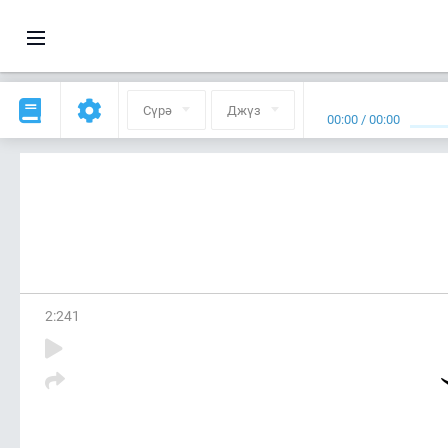
Сүрә
Джүз
00:00
/
00:00
2
:
241