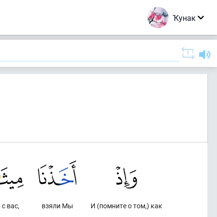
Ҡунак
 с вас,
взяли Мы
И (помните о том,) как