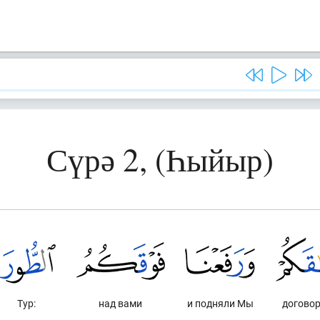
Сүрә 2, (Һыйыр)
Тур:
над вами
и подняли Мы
договор