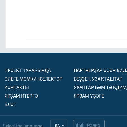
ПРОЕКТ ТУРАҺЫНДА
ПАРТНЕРҘАР ӨСӨН ВИ
ӘЛЕГЕ МӨМКИНСЕЛЕКТӘР
БЕҘҘЕҢ УҘАҠТАШТАР
КОНТАКТЫ
ЯУАПТАР ҺӘМ ТӘҠДИМ
ЯРҘАМ ИТЕРГӘ
ЯРҘАМ ҮҘӘГЕ
БЛОГ
Select the language:
BA
Радио