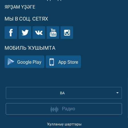
ЯРҘАМ ҮҘӘГЕ
МЫ В СОЦ. СЕТЯХ
МОБИЛЬ ҠУШЫМТА
Google Play
App Store
BA
Радио
Ҡулланыу шарттары