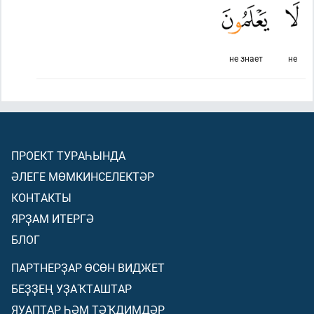
не знает
не
ПРОЕКТ ТУРАҺЫНДА
ӘЛЕГЕ МӨМКИНСЕЛЕКТӘР
КОНТАКТЫ
ЯРҘАМ ИТЕРГӘ
БЛОГ
ПАРТНЕРҘАР ӨСӨН ВИДЖЕТ
БЕҘҘЕҢ УҘАҠТАШТАР
ЯУАПТАР ҺӘМ ТӘҠДИМДӘР