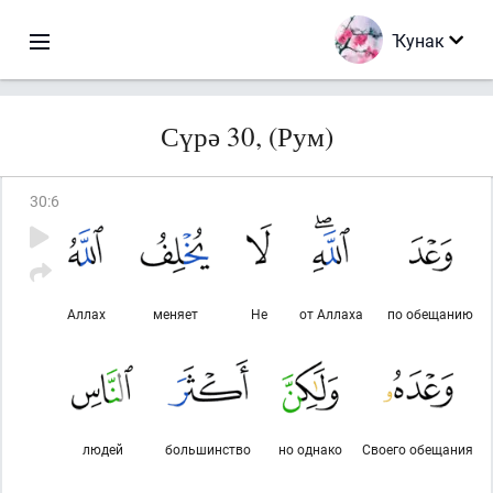
Ҡунак
Сүрә 30, (Рум)
30
:
6
Аллах
меняет
Не
от Аллаха
по обещанию
людей
большинство
но однако
Своего обещания