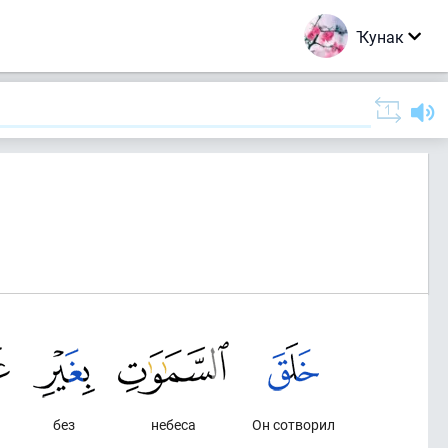
Ҡунак
без
небеса
Он сотворил