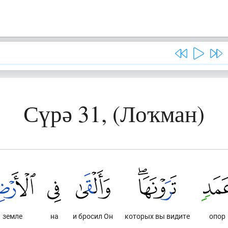
Сүрә 31, (Лоҡман)
земле
на
и бросил Он
которых вы видите
опор