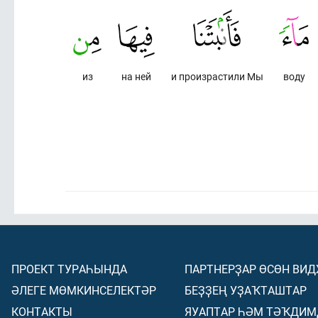
из
на ней
и произрастили Мы
воду
ПРОЕКТ ТУРАҺЫНДА
ПАРТНЕРҘАР ӨСӨН ВИ
ӘЛЕГЕ МӨМКИНСЕЛЕКТӘР
БЕҘҘЕҢ УҘАҠТАШТАР
КОНТАКТЫ
ЯУАПТАР ҺӘМ ТӘҠДИМ