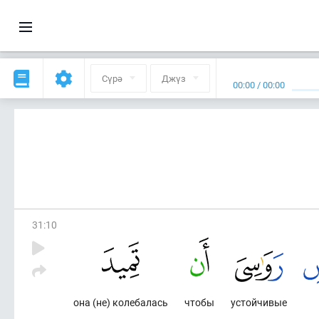
Сүрә
Джүз
00:00
/
00:00
31
:
10
она (не) колебалась
чтобы
устойчивые