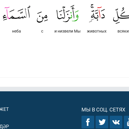
неба
с
и низвели Мы
животных
всяки
ДЖЕТ
МЫ В СОЦ. СЕТЯХ
ДӘР