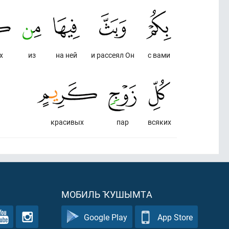
х
из
на ней
и рассеял Он
с вами
красивых
пар
всяких
МОБИЛЬ ҠУШЫМТА
Google Play
App Store