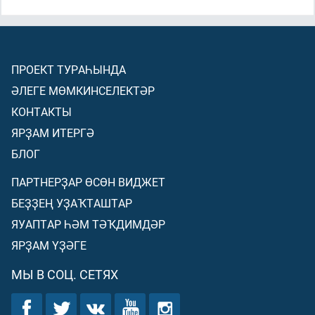
ПРОЕКТ ТУРАҺЫНДА
ӘЛЕГЕ МӨМКИНСЕЛЕКТӘР
КОНТАКТЫ
ЯРҘАМ ИТЕРГӘ
БЛОГ
ПАРТНЕРҘАР ӨСӨН ВИДЖЕТ
БЕҘҘЕҢ УҘАҠТАШТАР
ЯУАПТАР ҺӘМ ТӘҠДИМДӘР
ЯРҘАМ ҮҘӘГЕ
МЫ В СОЦ. СЕТЯХ