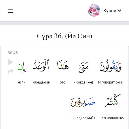
Ҡунак
Сүрә 36, (Йә Син)
36
:
48
если
обещание
это
«Когда (же)
И говорят они:
правдивыми?»
вы являетесь