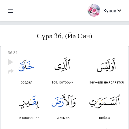
Ҡунак
Сүрә 36, (Йә Син)
36
:
81
создал
Тот, Который
Неужели не является
в состоянии
и землю
небеса