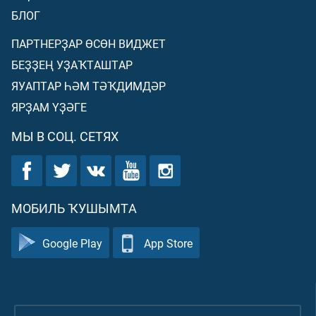
БЛОГ
ПАРТНЕРҘАР ӨСӨН ВИДЖЕТ
БЕҘҘЕҢ УҘАҠТАШТАР
ЯУАПТАР ҺӘМ ТӘҠДИМДӘР
ЯРҘАМ ҮҘӘГЕ
МЫ В СОЦ. СЕТЯХ
МОБИЛЬ ҠУШЫМТА
Google Play
App Store