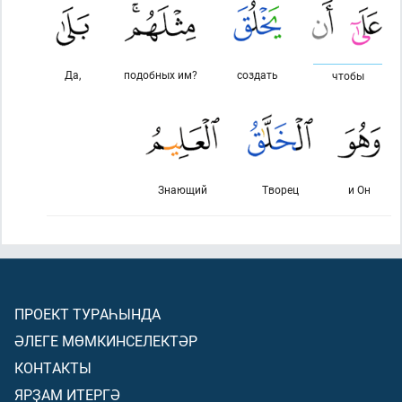
Да,
подобных им?
создать
чтобы
Знающий
Творец
и Он
ПРОЕКТ ТУРАҺЫНДА
ӘЛЕГЕ МӨМКИНСЕЛЕКТӘР
КОНТАКТЫ
ЯРҘАМ ИТЕРГӘ