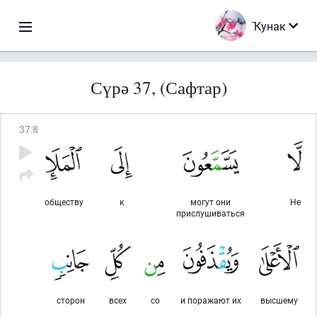
Ҡунак
Сүрә 37, (Сафтар)
37
:
8
обществу
к
могут они
Не
прислушиваться
сторон
всех
со
и поражают их
высшему