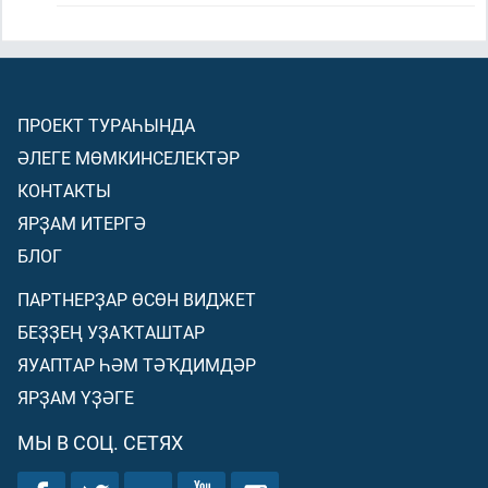
ПРОЕКТ ТУРАҺЫНДА
ӘЛЕГЕ МӨМКИНСЕЛЕКТӘР
КОНТАКТЫ
ЯРҘАМ ИТЕРГӘ
БЛОГ
ПАРТНЕРҘАР ӨСӨН ВИДЖЕТ
БЕҘҘЕҢ УҘАҠТАШТАР
ЯУАПТАР ҺӘМ ТӘҠДИМДӘР
ЯРҘАМ ҮҘӘГЕ
МЫ В СОЦ. СЕТЯХ