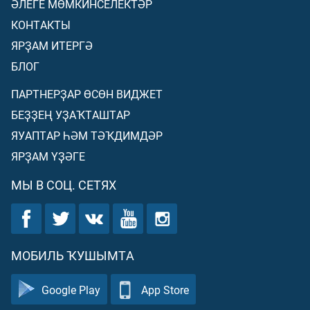
ӘЛЕГЕ МӨМКИНСЕЛЕКТӘР
КОНТАКТЫ
ЯРҘАМ ИТЕРГӘ
БЛОГ
ПАРТНЕРҘАР ӨСӨН ВИДЖЕТ
БЕҘҘЕҢ УҘАҠТАШТАР
ЯУАПТАР ҺӘМ ТӘҠДИМДӘР
ЯРҘАМ ҮҘӘГЕ
МЫ В СОЦ. СЕТЯХ
МОБИЛЬ ҠУШЫМТА
Google Play
App Store