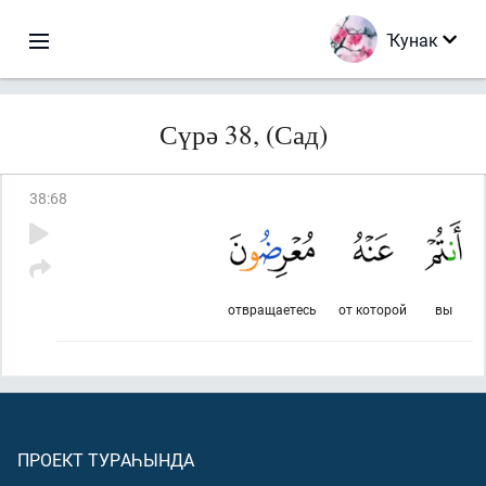
Ҡунак
Сүрә 38, (Сад)
38
:
68
отвращаетесь
от которой
вы
ПРОЕКТ ТУРАҺЫНДА