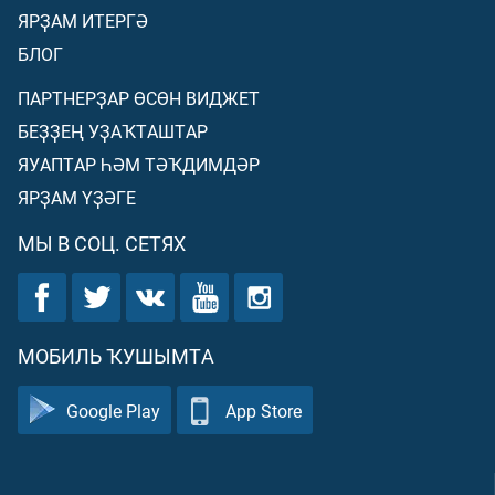
ЯРҘАМ ИТЕРГӘ
БЛОГ
ПАРТНЕРҘАР ӨСӨН ВИДЖЕТ
БЕҘҘЕҢ УҘАҠТАШТАР
ЯУАПТАР ҺӘМ ТӘҠДИМДӘР
ЯРҘАМ ҮҘӘГЕ
МЫ В СОЦ. СЕТЯХ
МОБИЛЬ ҠУШЫМТА
Google Play
App Store