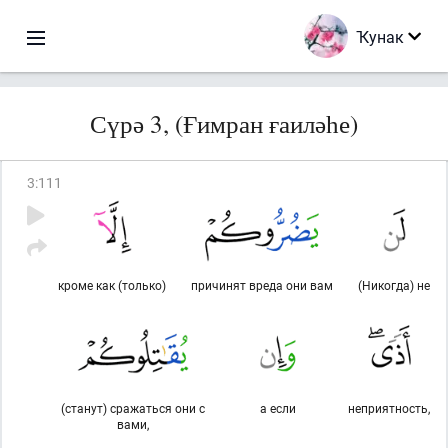
Ҡунак
Сүрә 3, (Ғимран ғаиләһе)
3
:
111
кроме как (только)
причинят вреда они вам
(Никогда) не
(станут) сражаться они с
а если
неприятность,
вами,