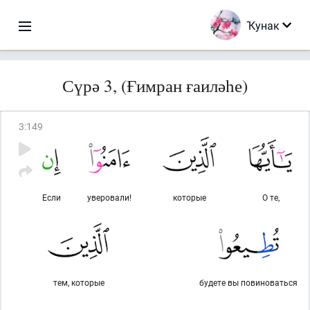
Ҡунак
Сүрә 3, (Ғимран ғаиләһе)
3
:
149
Если
уверовали!
которые
О те,
тем, которые
будете вы повиноваться