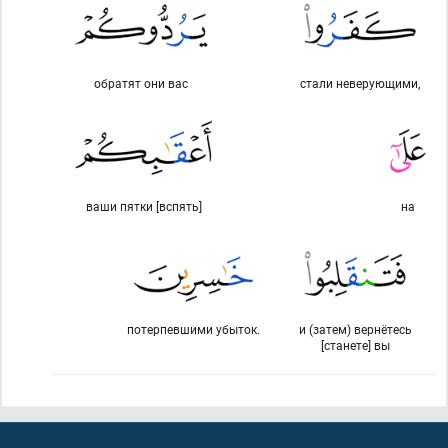
обратят они вас
стали неверующими,
ваши пятки [вспять]
на
потерпевшими убыток.
и (затем) вернётесь
[станете] вы