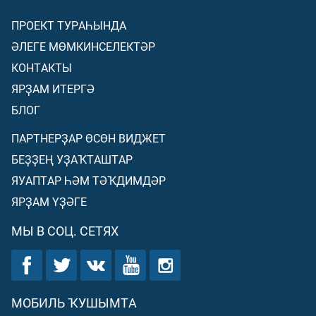
ПРОЕКТ ТУРАҺЫНДА
ӘЛЕГЕ МӨМКИНСЕЛЕКТӘР
КОНТАКТЫ
ЯРҘАМ ИТЕРГӘ
БЛОГ
ПАРТНЕРҘАР ӨСӨН ВИДЖЕТ
БЕҘҘЕҢ УҘАҠТАШТАР
ЯУАПТАР ҺӘМ ТӘҠДИМДӘР
ЯРҘАМ ҮҘӘГЕ
МЫ В СОЦ. СЕТЯХ
МОБИЛЬ ҠУШЫМТА