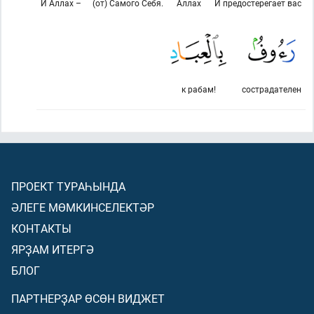
И Аллах –
(от) Самого Себя.
Аллах
И предостерегает вас
к рабам!
сострадателен
ПРОЕКТ ТУРАҺЫНДА
ӘЛЕГЕ МӨМКИНСЕЛЕКТӘР
КОНТАКТЫ
ЯРҘАМ ИТЕРГӘ
БЛОГ
ПАРТНЕРҘАР ӨСӨН ВИДЖЕТ