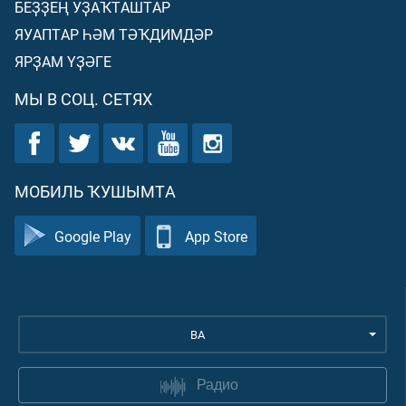
БЕҘҘЕҢ УҘАҠТАШТАР
ЯУАПТАР ҺӘМ ТӘҠДИМДӘР
ЯРҘАМ ҮҘӘГЕ
МЫ В СОЦ. СЕТЯХ
МОБИЛЬ ҠУШЫМТА
Google Play
App Store
BA
Радио