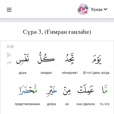
Ҡунак
Сүрә 3, (Ғимран ғаиләһе)
3
:
30
душа
каждая
обнаружит
(В тот) день, когда
представленным.
добра
из
она сделала
то, что