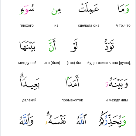
плохого,
из
сделала она
А то, что
между ней
что (был)
(так) бы
будет желать она [душа],
далёкий.
промежуток
и между ним