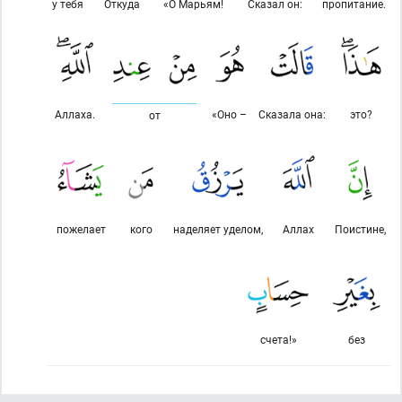
у тебя
Откуда
«О Марьям!
Сказал он:
пропитание.
Аллаха.
«Оно –
Сказала она:
это?
от
пожелает
кого
наделяет уделом,
Аллах
Поистине,
счета!»
без