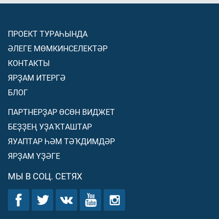
ПРОЕКТ ТУРАҺЫНДА
ӘЛЕГЕ МӨМКИНСЕЛЕКТӘР
КОНТАКТЫ
ЯРҘАМ ИТЕРГӘ
БЛОГ
ПАРТНЕРҘАР ӨСӨН ВИДЖЕТ
БЕҘҘЕҢ УҘАҠТАШТАР
ЯУАПТАР ҺӘМ ТӘҠДИМДӘР
ЯРҘАМ ҮҘӘГЕ
МЫ В СОЦ. СЕТЯХ