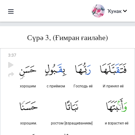
Ҡунак
Сүрә 3, (Ғимран ғаиләһе)
3
:
37
хорошим
с приёмом
Господь её
И принял её
хорошим.
ростом [взращиванием]
и взрастил её