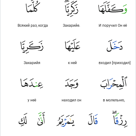
Всякий раз, когда
Закарийе.
И поручил Он её
Закарийя
к ней
входил [приходил]
у неё
находил он
в молельню,