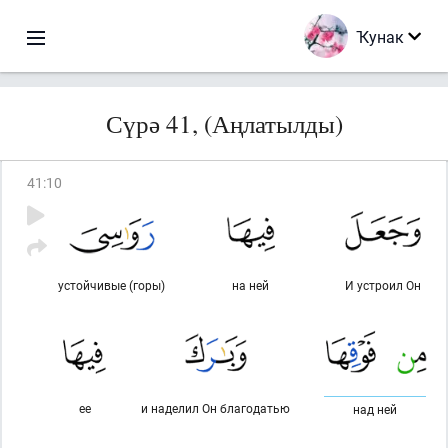
Ҡунак
Сүрә 41, (Аңлатылды)
41
:
10
устойчивые (горы)
на ней
И устроил Он
ее
и наделил Он благодатью
над ней