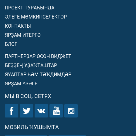
ПРОЕКТ ТУРАҺЫНДА
ӘЛЕГЕ МӨМКИНСЕЛЕКТӘР
КОНТАКТЫ
ЯРҘАМ ИТЕРГӘ
БЛОГ
ПАРТНЕРҘАР ӨСӨН ВИДЖЕТ
БЕҘҘЕҢ УҘАҠТАШТАР
ЯУАПТАР ҺӘМ ТӘҠДИМДӘР
ЯРҘАМ ҮҘӘГЕ
МЫ В СОЦ. СЕТЯХ
МОБИЛЬ ҠУШЫМТА