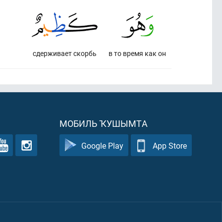
сдерживает скорбь
в то время как он
МОБИЛЬ ҠУШЫМТА
Google Play
App Store