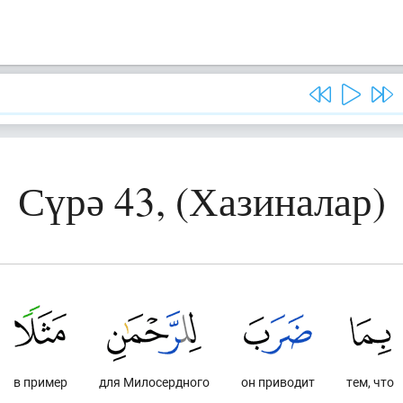
Сүрә 43, (Хазиналар)
в пример
для Милосердного
он приводит
тем, что