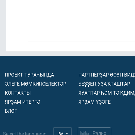
ПРОЕКТ ТУРАҺЫНДА
ПАРТНЕРҘАР ӨСӨН ВИ
ӘЛЕГЕ МӨМКИНСЕЛЕКТӘР
БЕҘҘЕҢ УҘАҠТАШТАР
КОНТАКТЫ
ЯУАПТАР ҺӘМ ТӘҠДИМ
ЯРҘАМ ИТЕРГӘ
ЯРҘАМ ҮҘӘГЕ
БЛОГ
Select the language:
BA
Радио