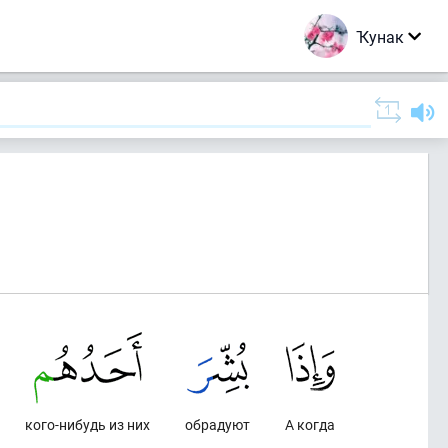
Ҡунак
кого-нибудь из них
обрадуют
А когда