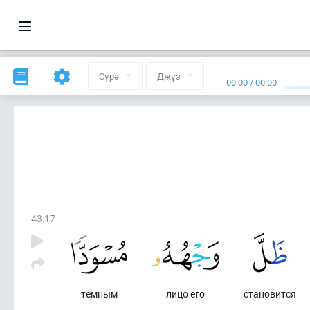
Сүрә
Джүз
00:00
/
00:00
43
:
17
темным
лицо его
становится