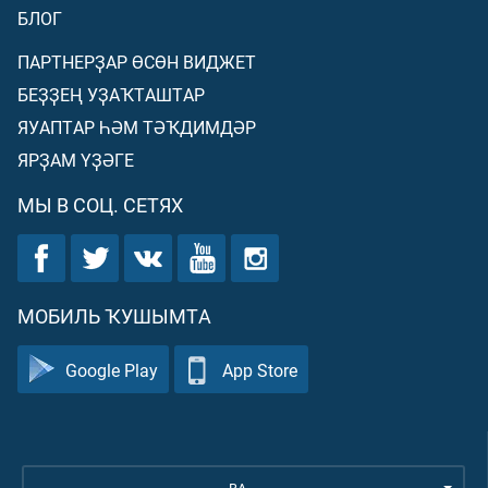
БЛОГ
ПАРТНЕРҘАР ӨСӨН ВИДЖЕТ
БЕҘҘЕҢ УҘАҠТАШТАР
ЯУАПТАР ҺӘМ ТӘҠДИМДӘР
ЯРҘАМ ҮҘӘГЕ
МЫ В СОЦ. СЕТЯХ
МОБИЛЬ ҠУШЫМТА
Google Play
App Store