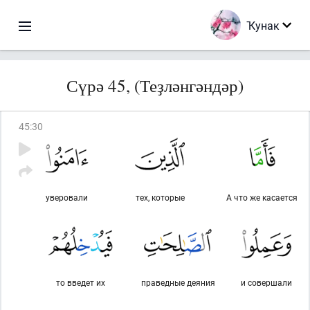
Ҡунак
Сүрә 45, (Теҙләнгәндәр)
45
:
30
уверовали
тех, которые
А что же касается
то введет их
праведные деяния
и совершали