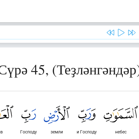
Сүрә 45, (Теҙләнгәндәр
ов
Господу
земли
и Господу
небес