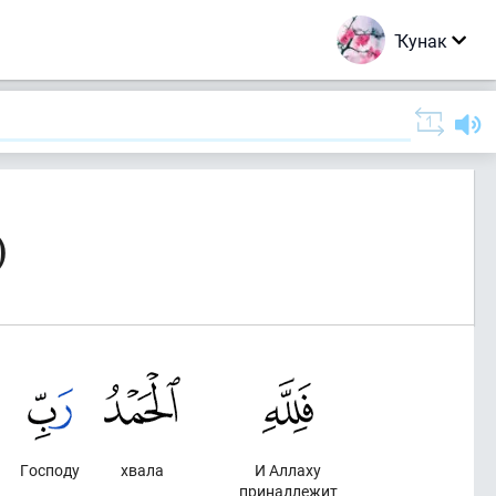
Ҡунак
)
Господу
хвала
И Аллаху
принадлежит