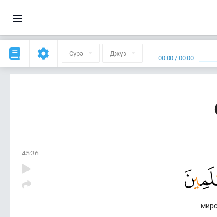
Сүрә
Джүз
00:00
/
00:00
45
:
36
мир