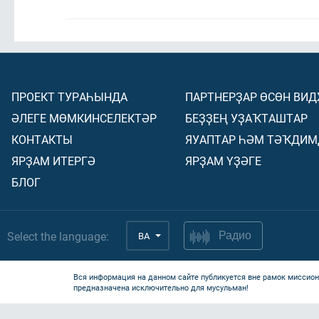
ПРОЕКТ ТУРАҺЫНДА
ПАРТНЕРҘАР ӨСӨН ВИ
ӘЛЕГЕ МӨМКИНСЕЛЕКТӘР
БЕҘҘЕҢ УҘАҠТАШТАР
КОНТАКТЫ
ЯУАПТАР ҺӘМ ТӘҠДИМ
ЯРҘАМ ИТЕРГӘ
ЯРҘАМ ҮҘӘГЕ
БЛОГ
Select the language:
BA
Радио
Вся информация на данном сайте публикуется вне рамок миссион
предназначена исключительно для мусульман!