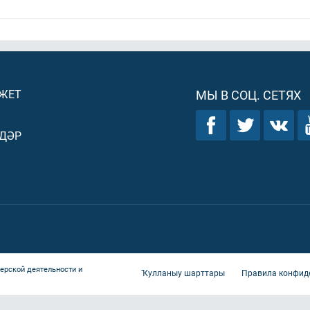
ДЖЕТ
МЫ В СОЦ. СЕТЯХ
ДӘР
ерской деятельности и
Ҡулланыу шарттары
Правила конфид