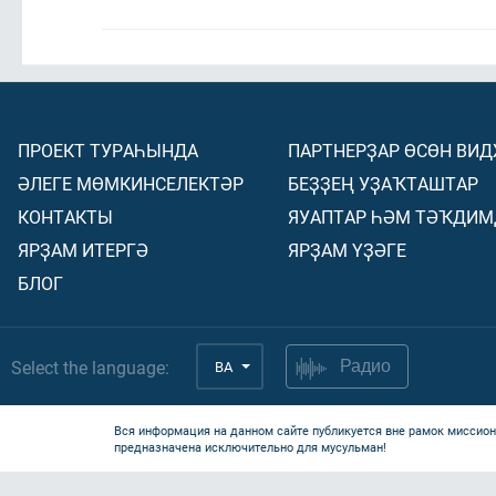
ПРОЕКТ ТУРАҺЫНДА
ПАРТНЕРҘАР ӨСӨН ВИ
ӘЛЕГЕ МӨМКИНСЕЛЕКТӘР
БЕҘҘЕҢ УҘАҠТАШТАР
КОНТАКТЫ
ЯУАПТАР ҺӘМ ТӘҠДИМ
ЯРҘАМ ИТЕРГӘ
ЯРҘАМ ҮҘӘГЕ
БЛОГ
Select the language:
BA
Радио
Вся информация на данном сайте публикуется вне рамок миссион
предназначена исключительно для мусульман!