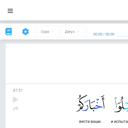
Сүрә
Джүз
00:00
/
00:00
47
:
31
вести ваши.
и испыт