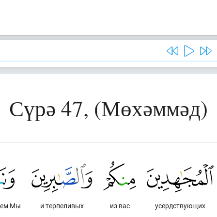
Сүрә 47, (Мөхәммәд)
аем Мы
и терпеливых
из вас
усердствующих