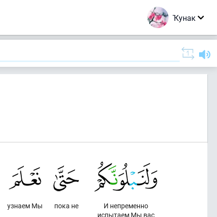
Ҡунак
узнаем Мы
пока не
И непременно
испытаем Мы вас