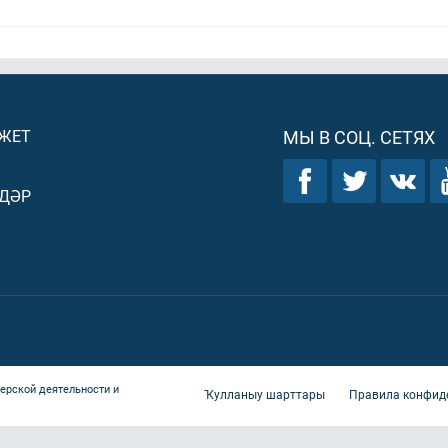
ДЖЕТ
МЫ В СОЦ. СЕТЯХ
ДӘР
ерской деятельности и
Ҡулланыу шарттары
Правила конфид