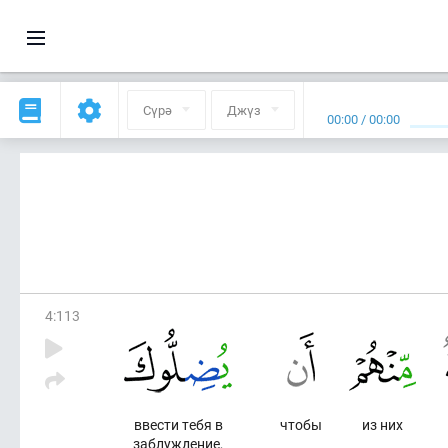
Сүрә
Джүз
00:00
/
00:00
4
:
113
ввести тебя в
чтобы
из них
заблуждение,