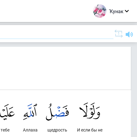
Ҡунак
 тебе
Аллаха
щедрость
И если бы не