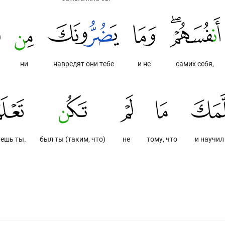
ни
навредят они тебе
и не
самих себя,
аешь ты.
был ты (таким, что)
не
тому, что
и научил