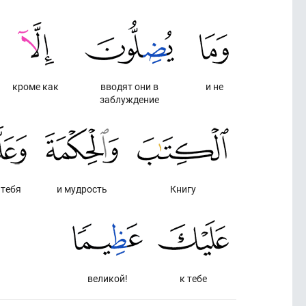
кроме как
вводят они в
и не
заблуждение
 тебя
и мудрость
Книгу
великой!
к тебе