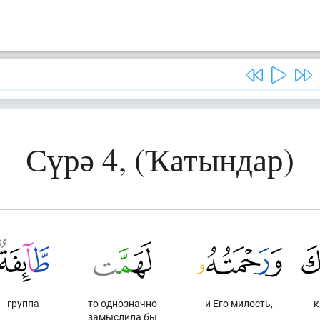
Сүрә 4, (Ҡатындар)
группа
то однозначно
и Его милость,
к
замыслила бы