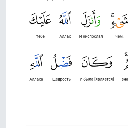
тебе
Аллах
И ниспослал
чем.
Аллаха
щедрость
И была [является]
зн