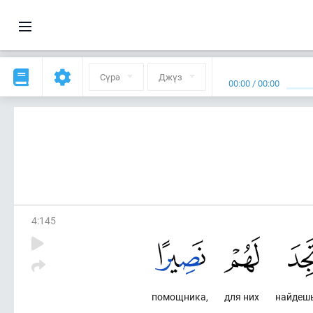
Сүрә
Джүз
00:00
/
00:00
4
:
145
помощника,
для них
найдеш