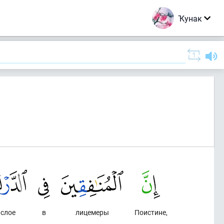
Ҡунак
слое
в
лицемеры
Поистине,