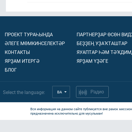
ПРОЕКТ ТУРАҺЫНДА
ПАРТНЕРҘАР ӨСӨН ВИ
ӘЛЕГЕ МӨМКИНСЕЛЕКТӘР
БЕҘҘЕҢ УҘАҠТАШТАР
КОНТАКТЫ
ЯУАПТАР ҺӘМ ТӘҠДИМ
ЯРҘАМ ИТЕРГӘ
ЯРҘАМ ҮҘӘГЕ
БЛОГ
Select the language:
BA
Радио
Вся информация на данном сайте публикуется вне рамок миссион
предназначена исключительно для мусульман!