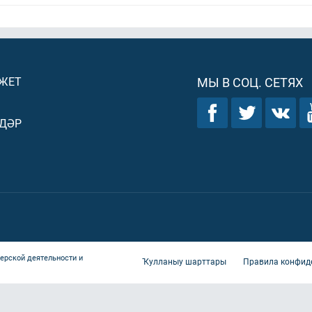
ДЖЕТ
МЫ В СОЦ. СЕТЯХ
ДӘР
ерской деятельности и
Ҡулланыу шарттары
Правила конфид