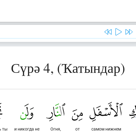
Сүрә 4, (Ҡатындар)
ь ты
и никогда не
Огня,
от
самом нижнем