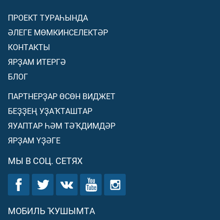
ПРОЕКТ ТУРАҺЫНДА
ӘЛЕГЕ МӨМКИНСЕЛЕКТӘР
КОНТАКТЫ
ЯРҘАМ ИТЕРГӘ
БЛОГ
ПАРТНЕРҘАР ӨСӨН ВИДЖЕТ
БЕҘҘЕҢ УҘАҠТАШТАР
ЯУАПТАР ҺӘМ ТӘҠДИМДӘР
ЯРҘАМ ҮҘӘГЕ
МЫ В СОЦ. СЕТЯХ
МОБИЛЬ ҠУШЫМТА