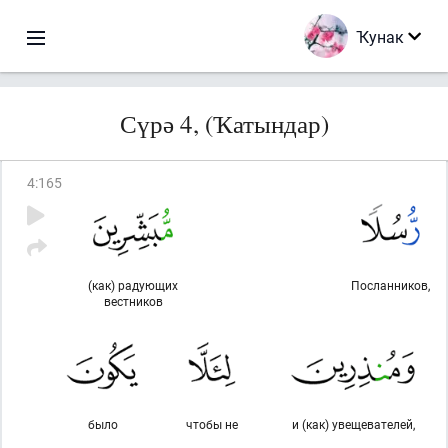
Ҡунак
Сүрә 4, (Ҡатындар)
4
:
165
(как) радующих
Посланников,
вестников
было
чтобы не
и (как) увещевателей,