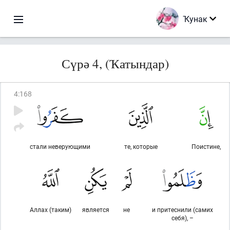
Ҡунак
Сүрә 4, (Ҡатындар)
4
:
168
стали неверующими
те, которые
Поистине,
Аллах (таким)
является
не
и притеснили (самих
себя), –