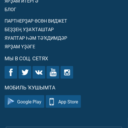
ЯРҘАМ ИТЕРГӘ
БЛОГ
ПАРТНЕРҘАР ӨСӨН ВИДЖЕТ
БЕҘҘЕҢ УҘАҠТАШТАР
ЯУАПТАР ҺӘМ ТӘҠДИМДӘР
ЯРҘАМ ҮҘӘГЕ
МЫ В СОЦ. СЕТЯХ
МОБИЛЬ ҠУШЫМТА
Google Play
App Store