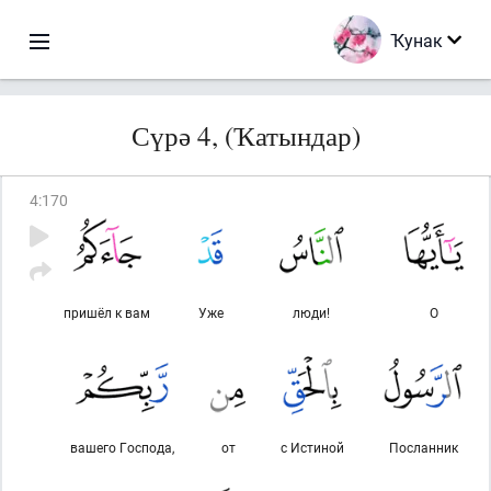
Ҡунак
Сүрә 4, (Ҡатындар)
4
:
170
пришёл к вам
Уже
люди!
О
вашего Господа,
от
с Истиной
Посланник