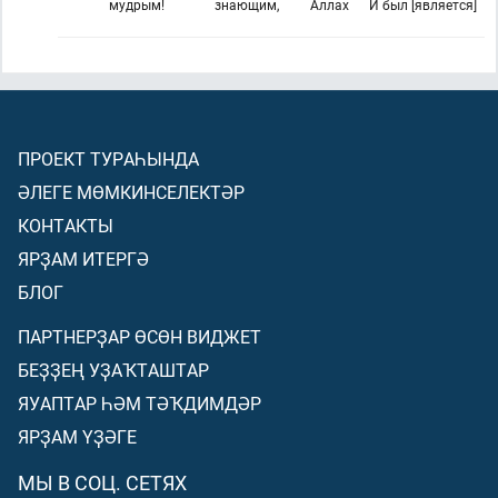
мудрым!
знающим,
Аллах
И был [является]
ПРОЕКТ ТУРАҺЫНДА
ӘЛЕГЕ МӨМКИНСЕЛЕКТӘР
КОНТАКТЫ
ЯРҘАМ ИТЕРГӘ
БЛОГ
ПАРТНЕРҘАР ӨСӨН ВИДЖЕТ
БЕҘҘЕҢ УҘАҠТАШТАР
ЯУАПТАР ҺӘМ ТӘҠДИМДӘР
ЯРҘАМ ҮҘӘГЕ
МЫ В СОЦ. СЕТЯХ