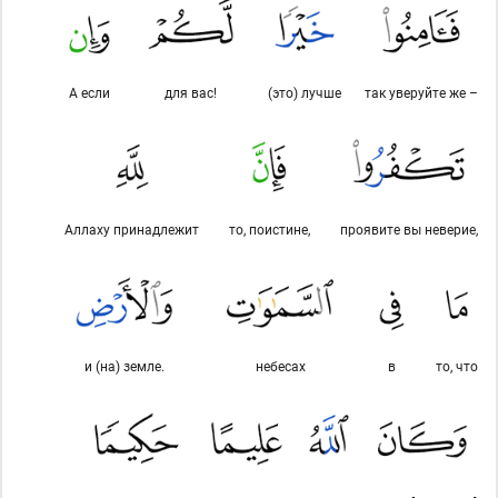
А если
для вас!
(это) лучше
так уверуйте же –
Аллаху принадлежит
то, поистине,
проявите вы неверие,
и (на) земле.
небесах
в
то, что