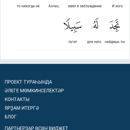
то никогда не
Аллах,
ввёл в заблуждение
И кого
пути!
для него
найдешь ты
ПРОЕКТ ТУРАҺЫНДА
ӘЛЕГЕ МӨМКИНСЕЛЕКТӘР
КОНТАКТЫ
ЯРҘАМ ИТЕРГӘ
БЛОГ
ПАРТНЕРҘАР ӨСӨН ВИДЖЕТ