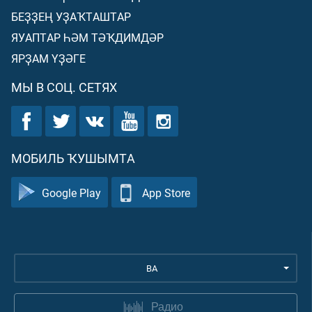
БЕҘҘЕҢ УҘАҠТАШТАР
ЯУАПТАР ҺӘМ ТӘҠДИМДӘР
ЯРҘАМ ҮҘӘГЕ
МЫ В СОЦ. СЕТЯХ
МОБИЛЬ ҠУШЫМТА
Google Play
App Store
BA
Радио