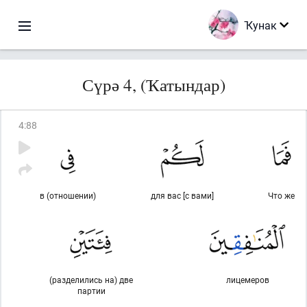
Ҡунак
Сүрә 4, (Ҡатындар)
4
:
88
в (отношении)
для вас [с вами]
Что же
(разделились на) две
лицемеров
партии