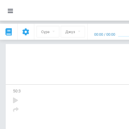
Сүрә
Джүз
00:00
/
00:00
50
:
3