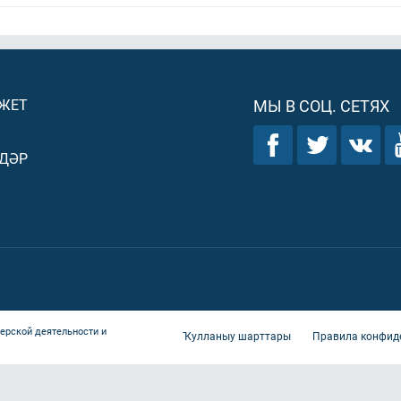
ДЖЕТ
МЫ В СОЦ. СЕТЯХ
ДӘР
ерской деятельности и
Ҡулланыу шарттары
Правила конфид