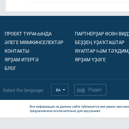
ПРОЕКТ ТУРАҺЫНДА
ПАРТНЕРҘАР ӨСӨН ВИ
ӘЛЕГЕ МӨМКИНСЕЛЕКТӘР
БЕҘҘЕҢ УҘАҠТАШТАР
КОНТАКТЫ
ЯУАПТАР ҺӘМ ТӘҠДИМ
ЯРҘАМ ИТЕРГӘ
ЯРҘАМ ҮҘӘГЕ
БЛОГ
Select the language:
BA
Радио
Вся информация на данном сайте публикуется вне рамок миссион
предназначена исключительно для мусульман!