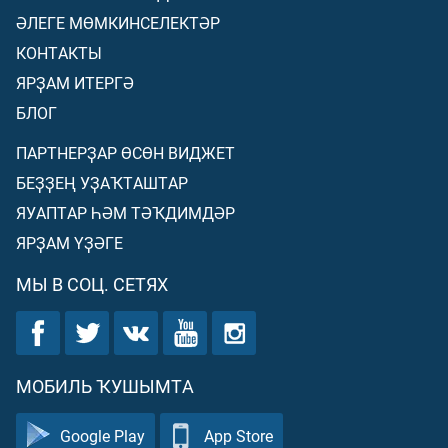
ӘЛЕГЕ МӨМКИНСЕЛЕКТӘР
КОНТАКТЫ
ЯРҘАМ ИТЕРГӘ
БЛОГ
ПАРТНЕРҘАР ӨСӨН ВИДЖЕТ
БЕҘҘЕҢ УҘАҠТАШТАР
ЯУАПТАР ҺӘМ ТӘҠДИМДӘР
ЯРҘАМ ҮҘӘГЕ
МЫ В СОЦ. СЕТЯХ
МОБИЛЬ ҠУШЫМТА
Google Play
App Store