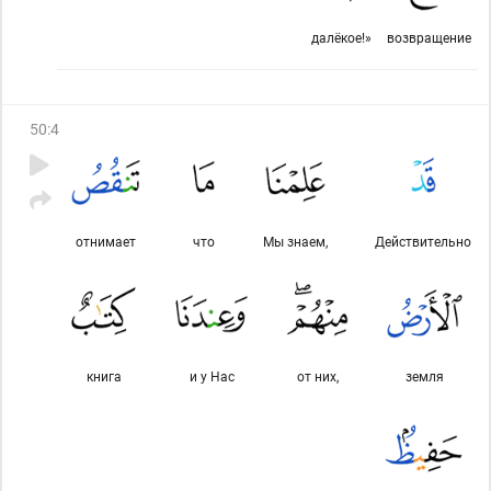
далёкое!»
возвращение
50
:
4
отнимает
что
Мы знаем,
Действительно
книга
и у Нас
от них,
земля