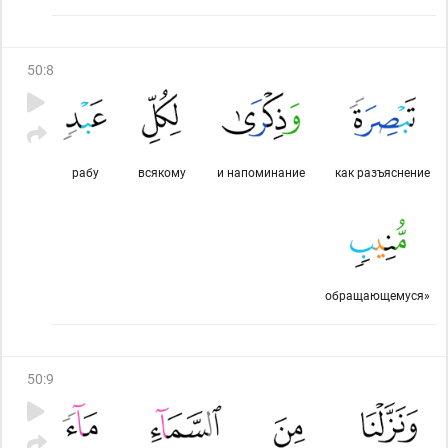
50
:
8
рабу
всякому
и напоминание
как разъяснение
обращающемуся»
50
:
9