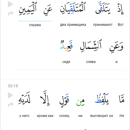
два приемщика
принимают
Вот
справа
сидя
слева
и
50
:
18
у него
кроме как
слова,
ни
выговорит он
Не