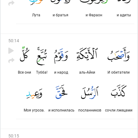
Лута
и братья
и Фараон
и адиты
50
:
14
Все они
Тубба!
и народ
аль-Айки
И обитатели
Моя угроза.
и исполнилась
посланников
сочли лжецами
50
:
15