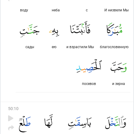
воду
неба
с
И низвели Мы
сады
ею
и взрастили Мы
благословенную
посевов
и зерна
50
:
10