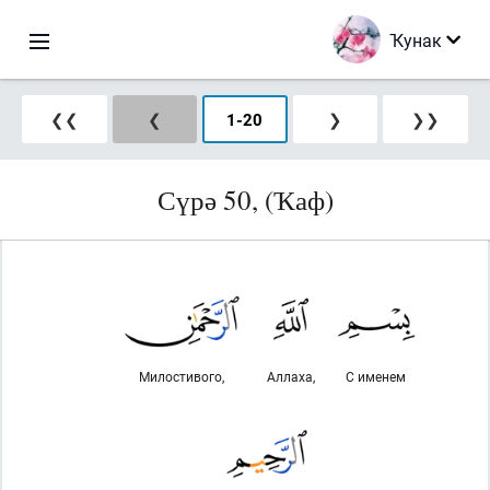
Ҡунак
❮❮
❮
1
-
20
❯
❯❯
Сүрә 50, (Ҡаф)
Милостивого,
Аллаха,
С именем