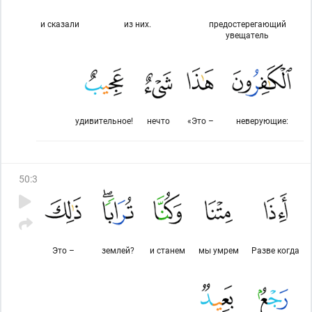
и сказали
из них.
предостерегающий
увещатель
удивительное!
нечто
«Это –
неверующие:
50
:
3
Это –
землей?
и станем
мы умрем
Разве когда