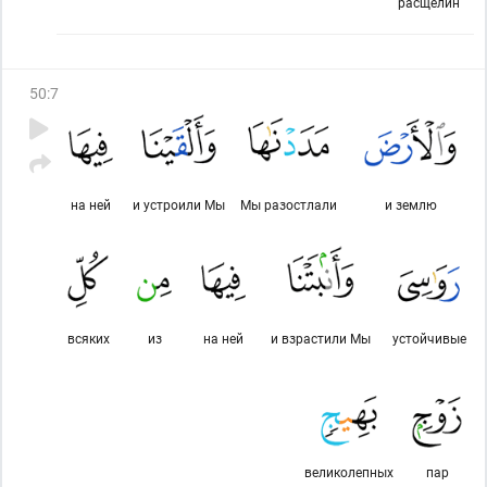
расщелин
50
:
7
на ней
и устроили Мы
Мы разостлали
и землю
всяких
из
на ней
и взрастили Мы
устойчивые
великолепных
пар