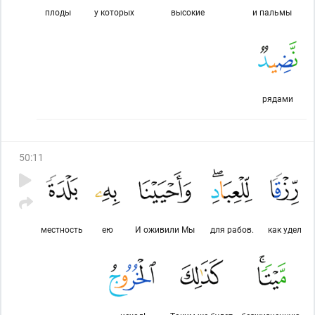
плоды
у которых
высокие
и пальмы
рядами
50
:
11
местность
ею
И оживили Мы
для рабов.
как удел