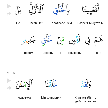
Но
первым?
с сотворением
Разве ж мы устали
новом
творении
о
сомнении
в
они
50
:
16
человека
Мы сотворили
Клянусь (Я) что
действительно