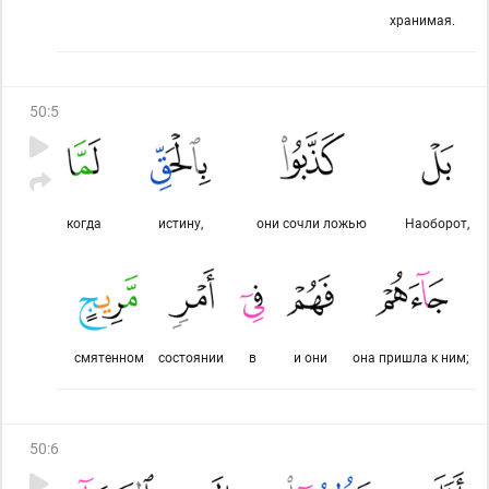
хранимая.
50
:
5
когда
истину,
они сочли ложью
Наоборот,
смятенном
состоянии
в
и они
она пришла к ним;
50
:
6