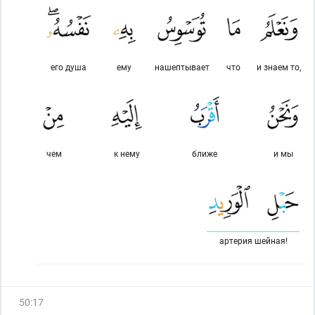
его душа
ему
нашептывает
что
и знаем то,
чем
к нему
ближе
и мы
артерия шейная!
50
:
17