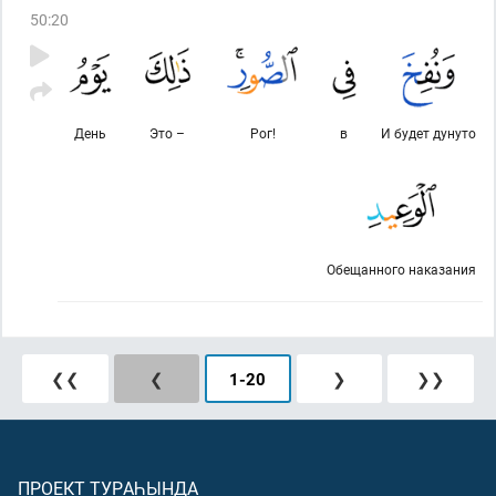
50
:
20
День
Это –
Рог!
в
И будет дунуто
Обещанного наказания
❮❮
❮
1
-
20
❯
❯❯
ПРОЕКТ ТУРАҺЫНДА