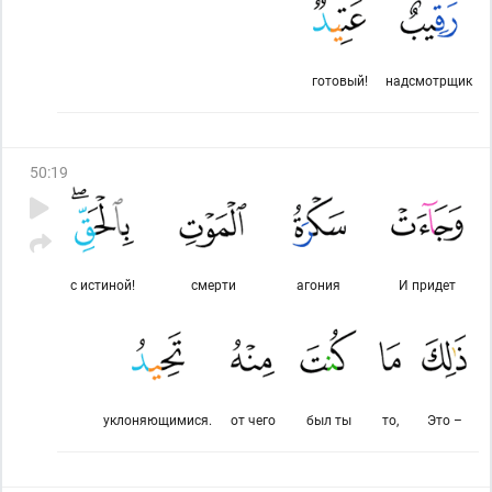
готовый!
надсмотрщик
50
:
19
с истиной!
смерти
агония
И придет
уклоняющимися.
от чего
был ты
то,
Это –