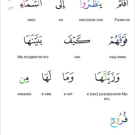
небо
на
смотрели они
Разве не
Мы воздвигли его
как
над ними,
никаких
в нём
и нет
и (как) разукрасили Мы
его,