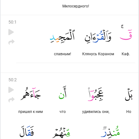
Милосердного!
50
:
1
славным!
Клянусь Кораном
Каф.
50
:
2
пришел к ним
что
удивились они,
Но