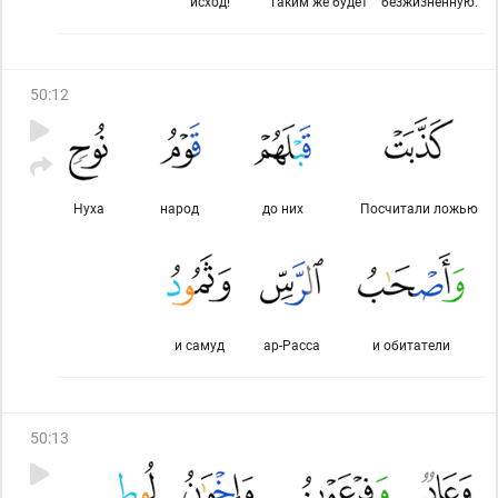
исход!
Таким же будет
безжизненную.
50
:
12
Нуха
народ
до них
Посчитали ложью
и самуд
ар-Расса
и обитатели
50
:
13